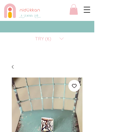
TRY (₺)