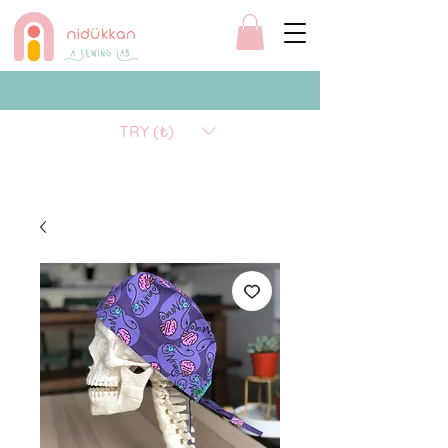
TRY (₺)