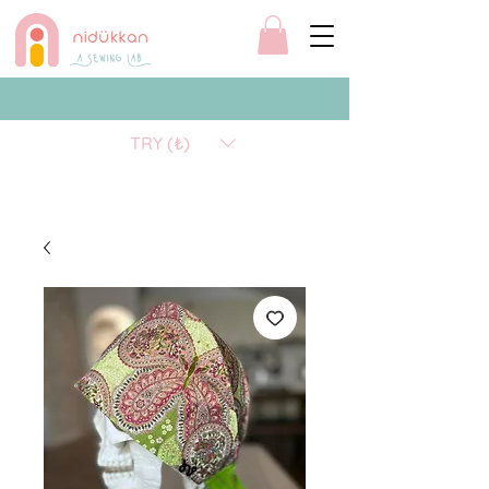
TRY (₺)