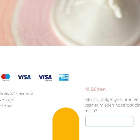
Hızlı Bakış
Ni Bülten
 Satış Sözleşmesi
ve İade
Etkinlik, atölye, yeni ürün v
çeşitlerimizden haberdar ol
litikası
misin?