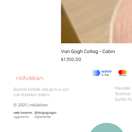
Van Gogh Collag - Cabin
Fiyat
₺1.350,00
Mesafeli
Bizimle birlikte olduğunuz için
Teslimat 
çok teşekkür ederiz.
Gizlilik Po
© 2021 | nidükkan
web tasarım : @
dogugungor
uygulama : öğrenenler