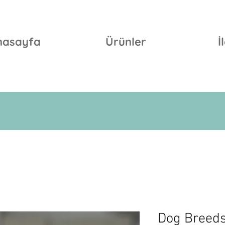
nasayfa
Ürünler
İ
Dog Breeds