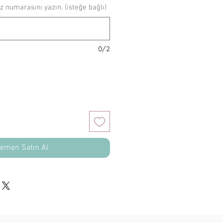
z numarasını yazın. (isteğe bağlı)
0/2
emen Satın Al