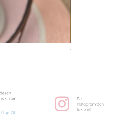
Van Gogh Collag - Uniq
Fiyat
₺1.350,00
e desen
mak ister
Bizi
Instagram'dan
takip et!
Üye Ol