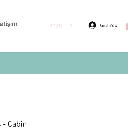
letişim
Giriş Yap
TRY (₺)
 - Cabin