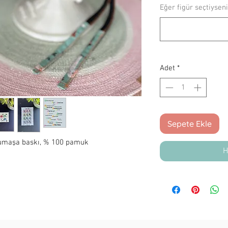
Eğer figür seçtiyseni
Adet
*
Sepete Ekle
 kumaşa baskı, % 100 pamuk
H