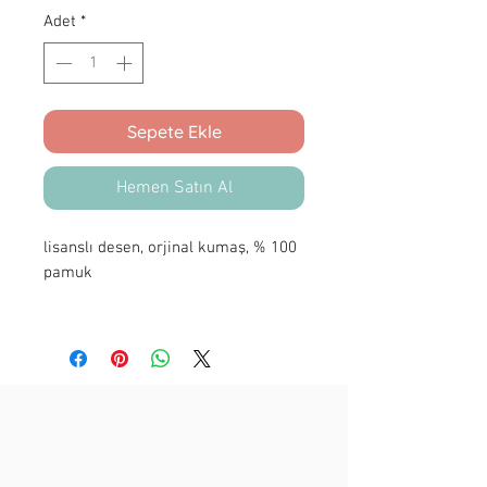
Adet
*
Sepete Ekle
Hemen Satın Al
lisanslı desen, orjinal kumaş, % 100
pamuk