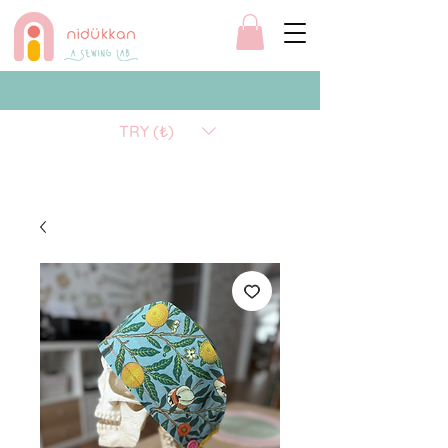
TRY (₺)