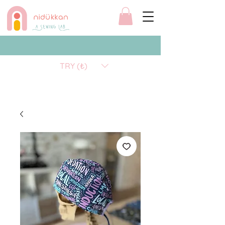
TRY (₺)