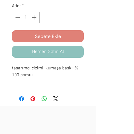
Adet
*
Sepete Ekle
Hemen Satın Al
tasarımcı çizimi, kumaşa baskı, %
100 pamuk