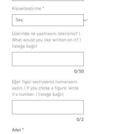
Kişiselleştirme
*
Üzerinde ne yazmasını istersiniz? (
What would you like written on it? )
(isteğe bağlı)
0/50
Eğer figür seçtiyseniz numarasını
yazın. ( If you chose a figure, write
it's number. ) (isteğe bağlı)
0/2
Adet
*