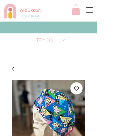
TRY (₺)