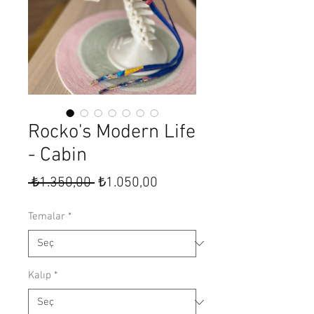
Rocko's Modern Life
- Cabin
Normal
İndirimli
 ₺1.350,00 
₺1.050,00
Fiyat
Fiyat
Temalar
*
Kalıp
*