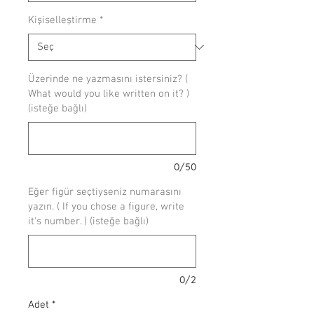
Kişiselleştirme
*
Üzerinde ne yazmasını istersiniz? (
What would you like written on it? )
(isteğe bağlı)
0/50
Eğer figür seçtiyseniz numarasını
yazın. ( If you chose a figure, write
it's number. ) (isteğe bağlı)
0/2
Adet
*