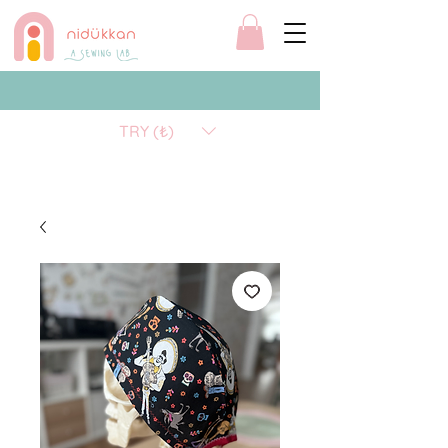
TRY (₺)