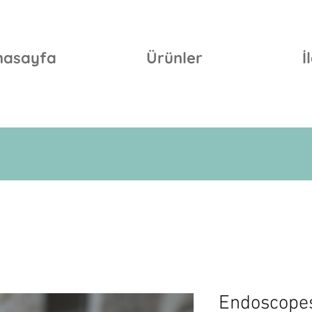
nasayfa
Ürünler
İ
Endoscopes