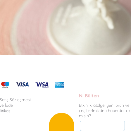
Hızlı Bakış
Ni Bülten
 Satış Sözleşmesi
ve İade
Etkinlik, atölye, yeni ürün v
çeşitlerimizden haberdar ol
litikası
misin?