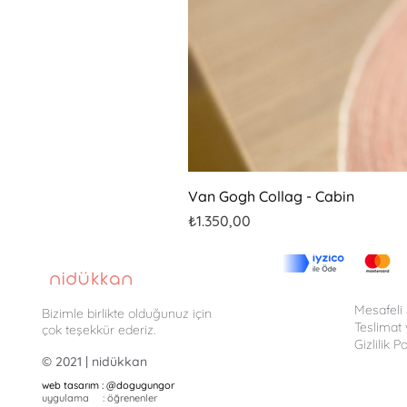
Van Gogh Collag - Cabin
Fiyat
₺1.350,00
Mesafeli
Bizimle birlikte olduğunuz için
Teslimat 
çok teşekkür ederiz.
Gizlilik Po
© 2021 | nidükkan
web tasarım : @
dogugungor
uygulama : öğrenenler