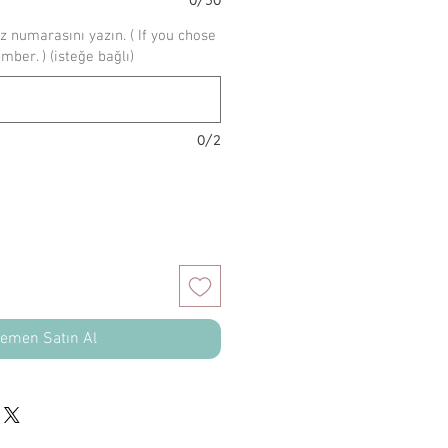
z numarasını yazın. ( If you chose
umber. ) (isteğe bağlı)
0/2
emen Satın Al