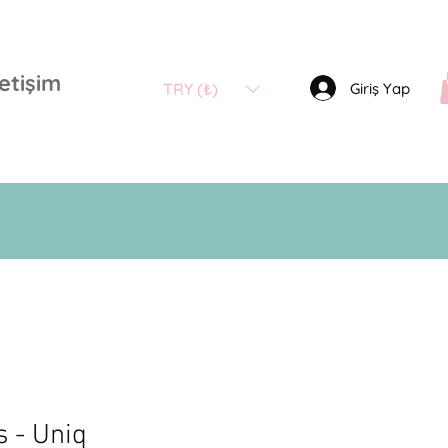
letişim
Giriş Yap
TRY (₺)
 - Uniq