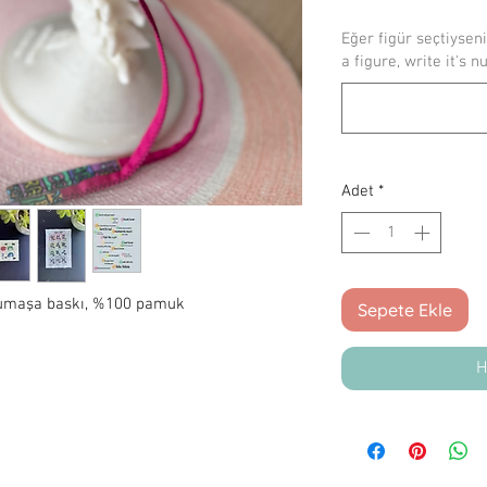
Eğer figür seçtiyseni
a figure, write it's n
Adet
*
, kumaşa baskı, %100 pamuk
Sepete Ekle
H