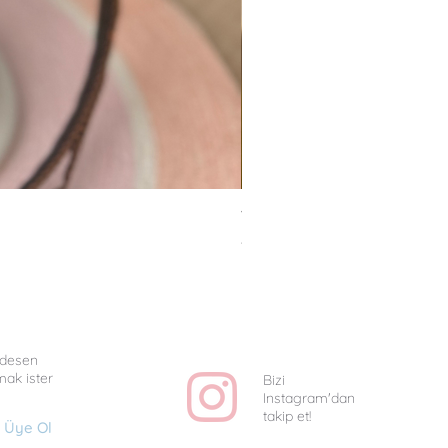
Van Gogh Collag - Uniq
Fiyat
₺1.350,00
e desen
mak ister
Bizi
Instagram'dan
takip et!
Üye Ol