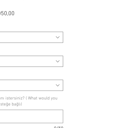
mal
İndirimli
050,00
t
Fiyat
ı istersiniz? ( What would you
(isteğe bağlı)
0/50