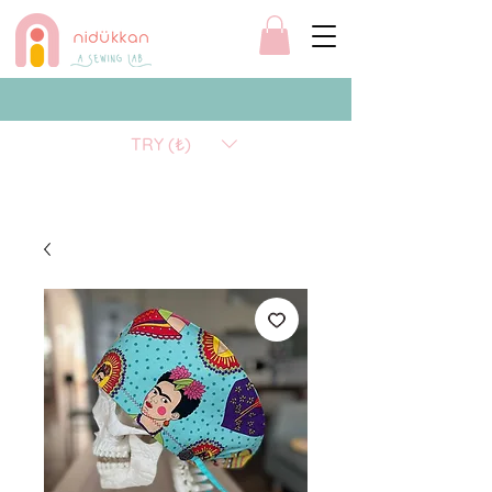
TRY (₺)