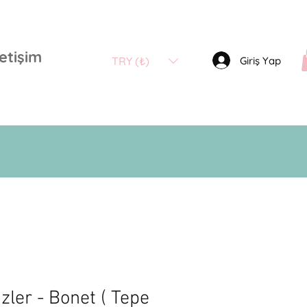
letişim
Giriş Yap
TRY (₺)
izler - Bonet ( Tepe