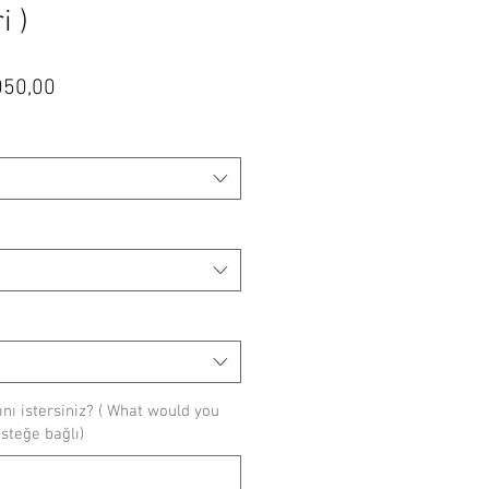
i )
mal
İndirimli
050,00
t
Fiyat
ı istersiniz? ( What would you
(isteğe bağlı)