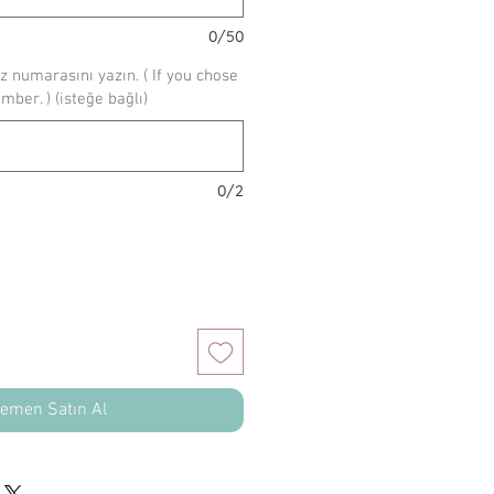
0/50
z numarasını yazın. ( If you chose
umber. ) (isteğe bağlı)
0/2
emen Satın Al