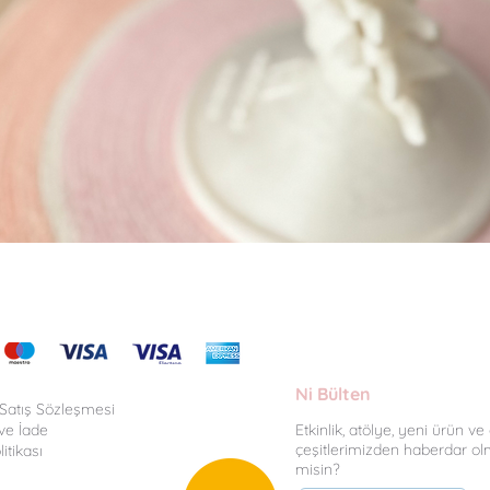
Hızlı Bakış
Ni Bülten
 Satış Sözleşmesi
ve İade
Etkinlik, atölye, yeni ürün v
çeşitlerimizden haberdar ol
litikası
misin?