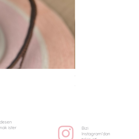
Van Gogh Collag - Uniq
Fiyat
₺1.350,00
e desen
mak ister
Bizi
Instagram'dan