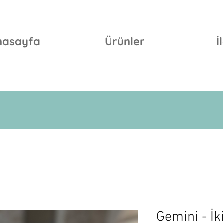
nasayfa
Ürünler
İ
Gemini - İk