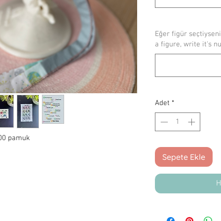
Eğer figür seçtiyseni
a figure, write it's n
Adet
*
 100 pamuk
Sepete Ekle
H