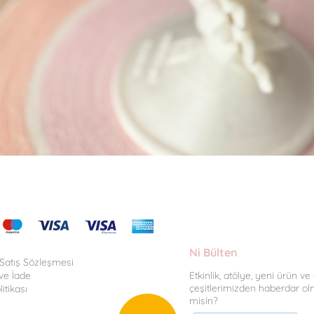
Hızlı Bakış
Ni Bülten
 Satış Sözleşmesi
ve İade
Etkinlik, atölye, yeni ürün v
çeşitlerimizden haberdar ol
litikası
misin?