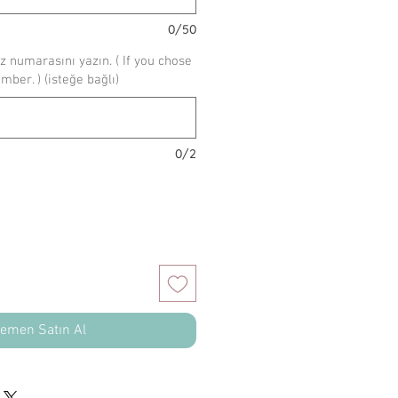
0/50
z numarasını yazın. ( If you chose
umber. ) (isteğe bağlı)
0/2
emen Satın Al