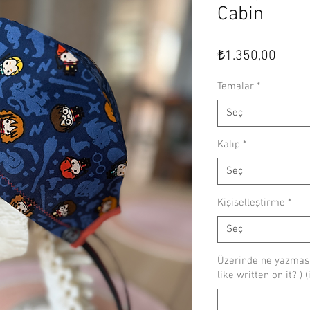
Cabin
Fiyat
₺1.350,00
Temalar
*
Seç
Kalıp
*
Seç
Kişiselleştirme
*
Seç
Üzerinde ne yazmasın
like written on it? ) 