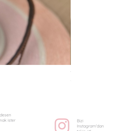
Van Gogh Collag - Uniq
Fiyat
₺1.350,00
e desen
mak ister
Bizi
Instagram'dan