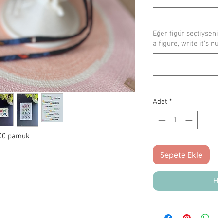
Eğer figür seçtiyseni
a figure, write it's n
Adet
*
 100 pamuk
Sepete Ekle
H