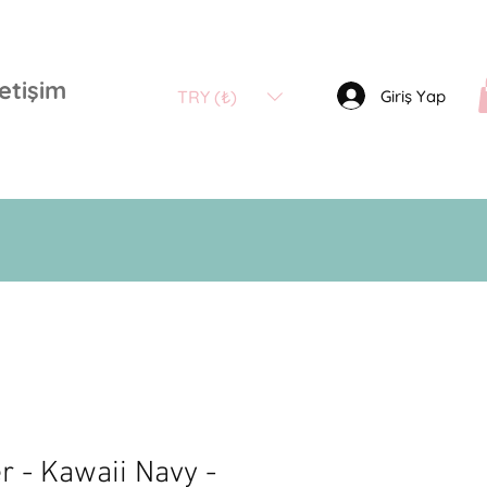
letişim
Giriş Yap
TRY (₺)
r - Kawaii Navy -