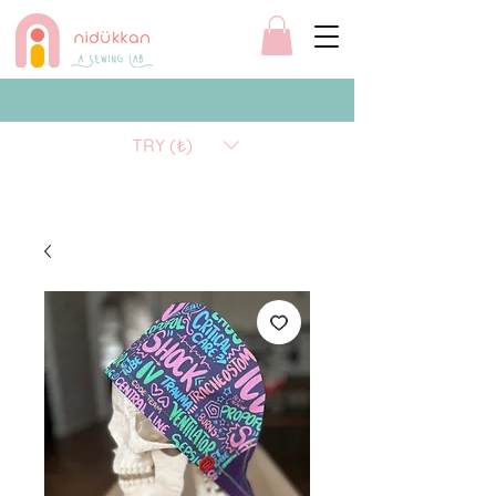
TRY (₺)