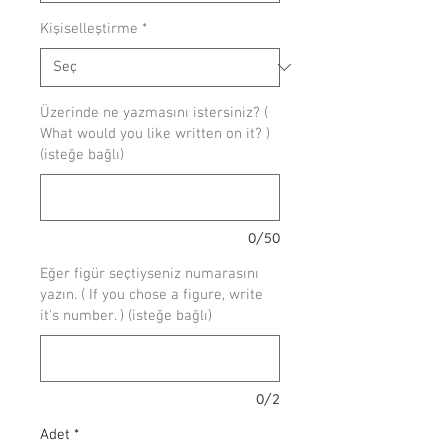
Kişiselleştirme
*
Üzerinde ne yazmasını istersiniz? (
What would you like written on it? )
(isteğe bağlı)
0/50
Eğer figür seçtiyseniz numarasını
yazın. ( If you chose a figure, write
it's number. ) (isteğe bağlı)
0/2
Adet
*