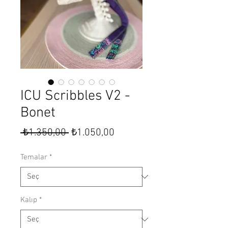
ICU Scribbles V2 -
Bonet
Normal
İndirimli
 ₺1.350,00 
₺1.050,00
Fiyat
Fiyat
Temalar
*
Kalıp
*