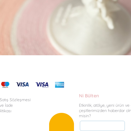
Hızlı Bakış
Ni Bülten
 Satış Sözleşmesi
ve İade
Etkinlik, atölye, yeni ürün v
çeşitlerimizden haberdar ol
litikası
misin?