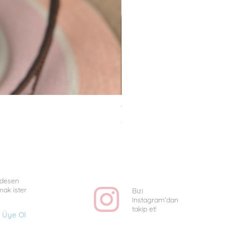
Van Gogh Collag - Uniq
Fiyat
₺1.350,00
e desen
mak ister
Bizi
Instagram'dan
takip et!
Üye Ol