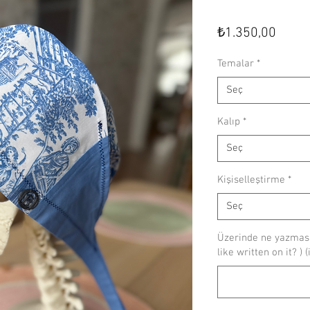
Fiyat
₺1.350,00
Temalar
*
Seç
Kalıp
*
Seç
Kişiselleştirme
*
Seç
Üzerinde ne yazmasın
like written on it? ) 