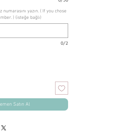
z numarasını yazın. ( If you chose
umber. ) (isteğe bağlı)
0/2
emen Satın Al