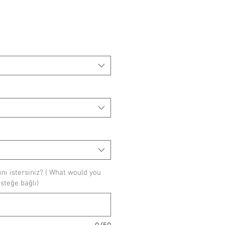
ı istersiniz? ( What would you
(isteğe bağlı)
0/50