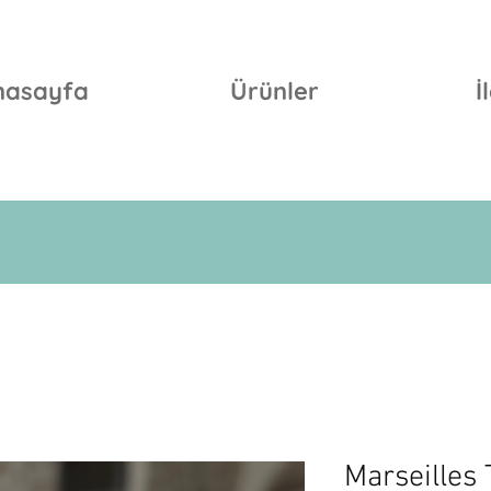
nasayfa
Ürünler
İ
Marseilles 