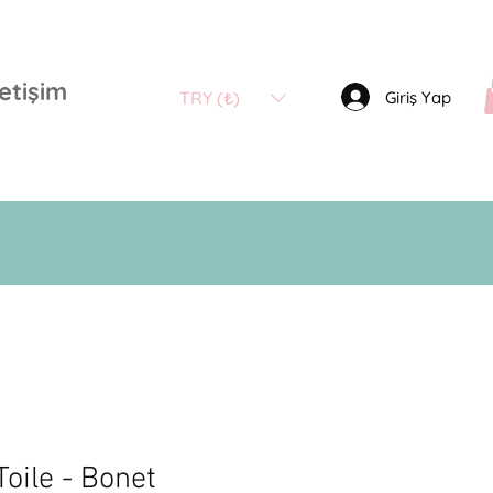
letişim
Giriş Yap
TRY (₺)
Toile - Bonet