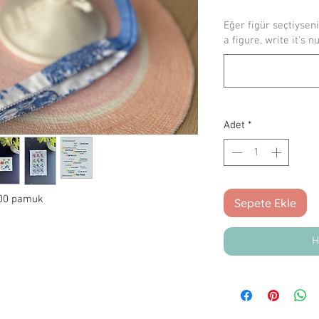
Eğer figür seçtiyseni
a figure, write it's n
Adet
*
 100 pamuk
Sepete Ekle
H