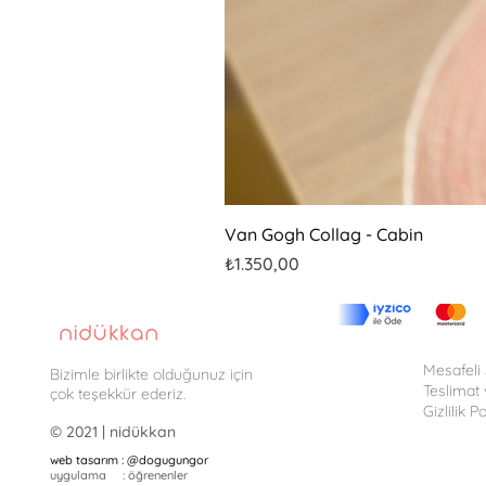
Van Gogh Collag - Cabin
Fiyat
₺1.350,00
Mesafeli
Bizimle birlikte olduğunuz için
Teslimat 
çok teşekkür ederiz.
Gizlilik Po
© 2021 | nidükkan
web tasarım : @
dogugungor
uygulama : öğrenenler