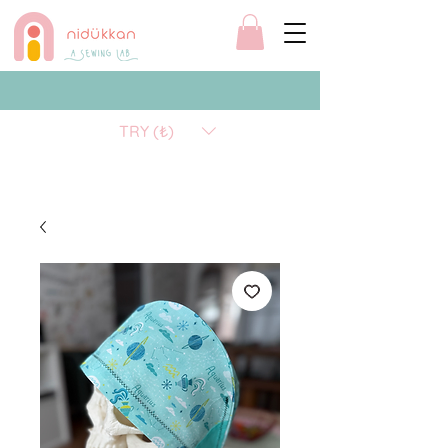
TRY (₺)