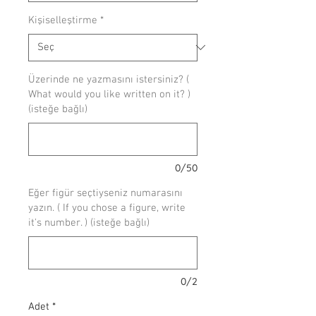
Kişiselleştirme
*
Üzerinde ne yazmasını istersiniz? (
What would you like written on it? )
(isteğe bağlı)
0/50
Eğer figür seçtiyseniz numarasını
yazın. ( If you chose a figure, write
it's number. ) (isteğe bağlı)
0/2
Adet
*