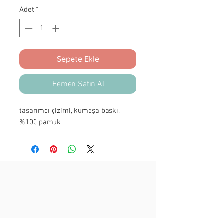
Adet
*
Sepete Ekle
Hemen Satın Al
tasarımcı çizimi, kumaşa baskı,
%100 pamuk