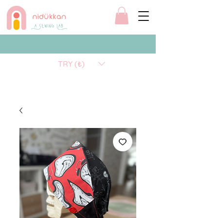
TRY (₺)