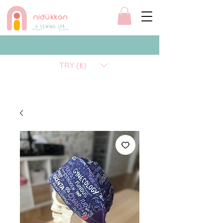
TRY (₺)