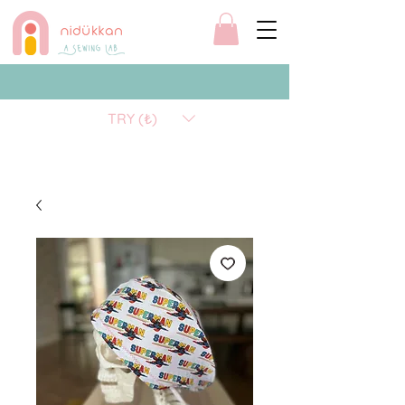
TRY (₺)