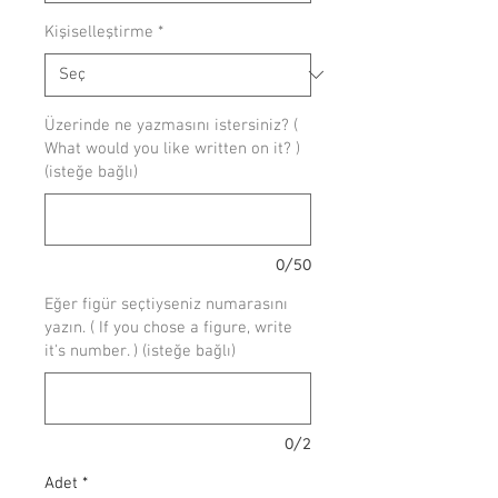
Kişiselleştirme
*
Üzerinde ne yazmasını istersiniz? (
What would you like written on it? )
(isteğe bağlı)
0/50
Eğer figür seçtiyseniz numarasını
yazın. ( If you chose a figure, write
it's number. ) (isteğe bağlı)
0/2
Adet
*