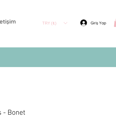
letişim
Giriş Yap
TRY (₺)
s - Bonet