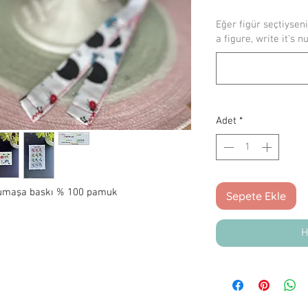
Eğer figür seçtiyseni
a figure, write it's n
Adet
*
, kumaşa baskı % 100 pamuk
Sepete Ekle
H