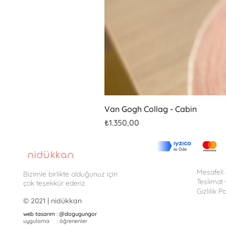
Van Gogh Collag - Cabin
Fiyat
₺1.350,00
Mesafeli
Bizimle birlikte olduğunuz için
Teslimat 
çok teşekkür ederiz.
Gizlilik Po
© 2021 | nidükkan
web tasarım : @
dogugungor
uygulama : öğrenenler