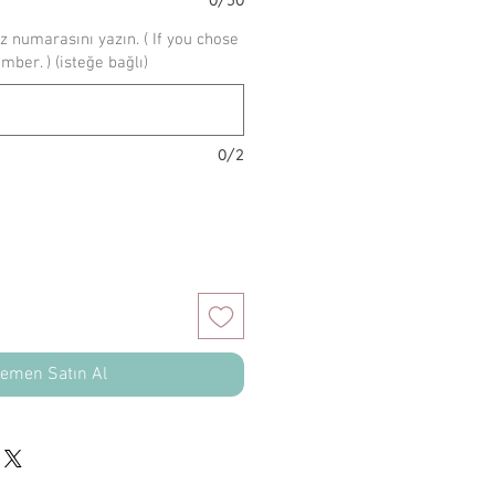
z numarasını yazın. ( If you chose
umber. ) (isteğe bağlı)
0/2
emen Satın Al