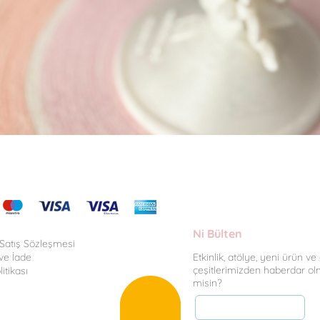
Hızlı Bakış
Ni Bülten
 Satış Sözleşmesi
ve İade
Etkinlik, atölye, yeni ürün v
çeşitlerimizden haberdar ol
litikası
misin?