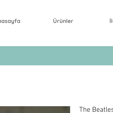
nasayfa
Ürünler
İ
The Beatle