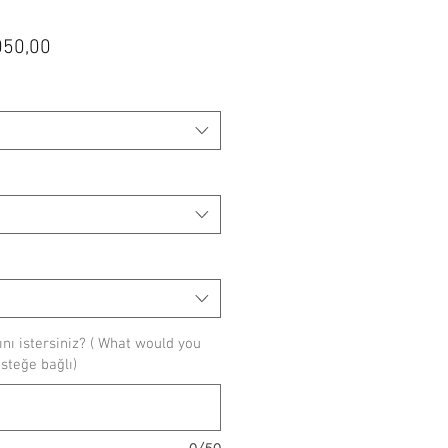
mal
İndirimli
050,00
t
Fiyat
ı istersiniz? ( What would you
(isteğe bağlı)
0/50