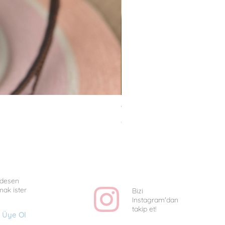
Van Gogh Collag - Uniq
Fiyat
₺1.350,00
e desen
mak ister
Bizi
Instagram'dan
takip et!
Üye Ol