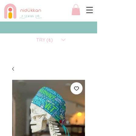
TRY (₺)