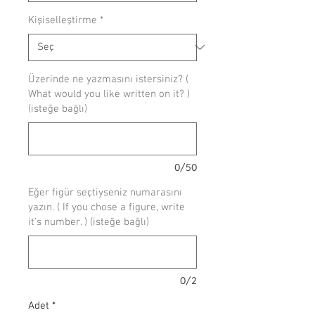
Kişiselleştirme
*
Üzerinde ne yazmasını istersiniz? (
What would you like written on it? )
(isteğe bağlı)
0/50
Eğer figür seçtiyseniz numarasını
yazın. ( If you chose a figure, write
it's number. ) (isteğe bağlı)
0/2
Adet
*